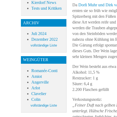
Kierdorf News
Da
Dorli Muhr und Dirk v
Tests und Kritiken
ernten sie so früh wie mög
Spitzerberg mit den Füßen
diese Art werden reife und
ARCHIV
werden die Trauben abgepre
von den Steinböden werden
Juli 2024
nahezu ohne Kühlung im E
Dezember 2022
Die Gärung erfolgt sponta
dieses Guts. Der Wein lager
sehr kleinen Mengen zuges
WEINGÜTER
Der Wein besteht aus etwa
Romanée-Conti
Alkohol: 11,5 %
Amiot
Restzucker: 1 g
Angerville
Säure: 6,4 g
Arlot
2.200 Flaschen gefüllt
Clavelier
Colin
Verkostungsnotiz:
„Feiner Duft nach gelben 
unterlegt. Hübsche Frisch
getrockneten Apfelchips, to