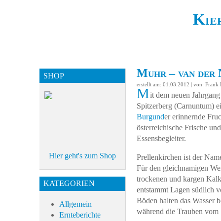
Kie
Muhr – van der 
SHOP
erstellt am: 01.03.2012 | von: Fran
M
it dem neuen Jahrgang
Spitzerberg (Carnuntum) e
Burgund
er erinnernde Fruc
österreichische Frische un
Essensbegleiter.
Hier geht's zum Shop
Prellenkirchen ist der Nam
Für den gleichnamigen Wei
trockenen und kargen Kalk
KATEGORIEN
entstammt Lagen südlich vo
Böden halten das Wasser be
Allgemein
während die Trauben vom Sp
Ernteberichte