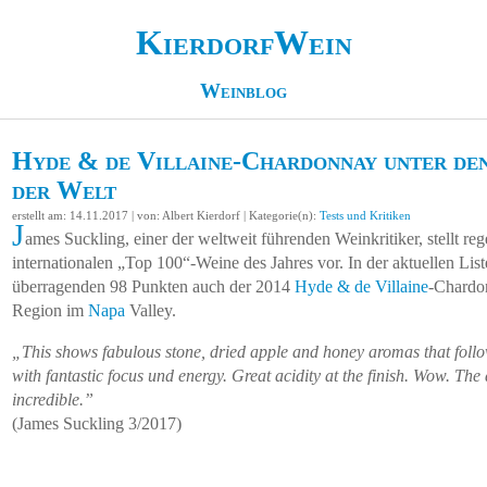
KierdorfWein
Weinblog
Hyde & de Villaine-Chardonnay unter de
der Welt
erstellt am: 14.11.2017 | von: Albert Kierdorf | Kategorie(n):
Tests und Kritiken
J
ames Suckling, einer der weltweit führenden Weinkritiker, stellt reg
internationalen „Top 100“-Weine des Jahres vor. In der aktuellen List
überragenden 98 Punkten auch der 2014
Hyde & de
Villaine
-Chardo
Region im
Napa
Valley.
„This shows fabulous stone, dried apple and honey aromas that follow
with fantastic focus und energy. Great acidity at the finish. Wow. The
incredible.”
(James Suckling 3/2017)