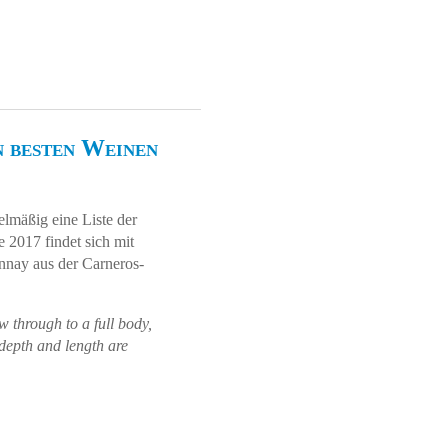
n besten Weinen
elmäßig eine Liste der
e 2017 findet sich mit
nnay aus der Carneros-
 through to a full body,
 depth and length are