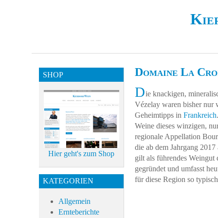
Kie
Domaine La Cro
SHOP
D
ie knackigen, minerali
Vézelay waren bisher nur 
Geheimtipps in
Frankreich
Weine dieses winzigen, nu
regionale Appellation Bou
die ab dem Jahrgang 2017 
Hier geht's zum Shop
gilt als führendes Weingut
gegründet und umfasst heut
für diese Region so typisc
KATEGORIEN
Allgemein
Ernteberichte