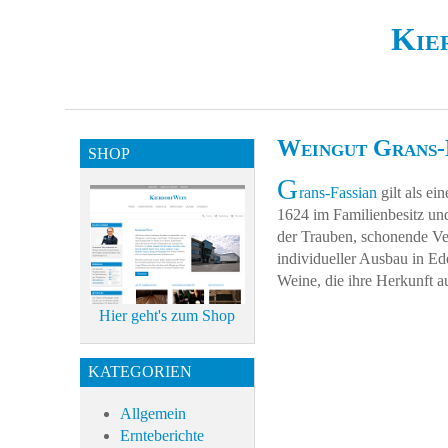
Kie
Weingut Grans-
SHOP
G
rans-Fassian
gilt als ei
1624 im Familienbesitz und
der Trauben, schonende Ve
individueller Ausbau in Ede
Weine, die ihre Herkunft a
Hier geht's zum Shop
KATEGORIEN
Allgemein
Ernteberichte