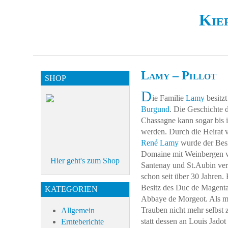
Kie
Lamy – Pillot
SHOP
D
ie Familie
Lamy
besitzt
Burgund
. Die Geschichte 
Chassagne kann sogar bis i
werden. Durch die Heirat
René Lamy
wurde der Besi
Domaine mit Weinbergen v
Hier geht's zum Shop
Santenay und St.Aubin ver
schon seit über 30 Jahren. E
Besitz des Duc de Magent
KATEGORIEN
Abbaye de Morgeot. Als man
Trauben nicht mehr selbst z
Allgemein
statt dessen an Louis Jado
Ernteberichte