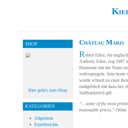
Kie
Château Maris
SHOP
R
obert Eden, ein englisc
Anthony Eden, zog 1997 in
Harmonie mit der Natur en
widerspiegeln. Sein heute
wurde schnell zu einer Ik
maßgeblich mit dazu bei, da
Hier geht's zum Shop
Südfrankreich gilt.
“…some of the most pristine
KATEGORIEN
reasonable prices.”
(Wine 
Allgemein
Ernteberichte