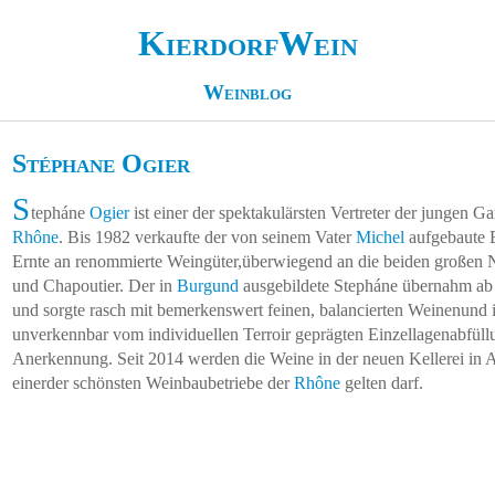
KierdorfWein
Weinblog
Stéphane Ogier
S
tepháne
Ogier
ist einer der spektakulärsten Vertreter der jungen G
Rhône
. Bis 1982 verkaufte der von seinem Vater
Michel
aufgebaute B
Ernte an renommierte Weingüter,überwiegend an die beiden großen
und Chapoutier. Der in
Burgund
ausgebildete Stepháne übernahm ab
und sorgte rasch mit bemerkenswert feinen, balancierten Weinenund 
unverkennbar vom individuellen Terroir geprägten Einzellagenabfüllu
Anerkennung. Seit 2014 werden die Weine in der neuen Kellerei in A
einerder schönsten Weinbaubetriebe der
Rhône
gelten darf.