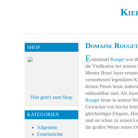
Kie
Domaine Rouget
SHOP
E
mmanuel
Rouget
war üb
die Vinfikation bei seine
Mentor Henri Jayer verant
verstorbenen legendären K
dessen Pinots heute äußers
unbezahlbar sind. Als Jaye
Hier geht's zum Shop
Rouget
heute in seinem We
Gewächse von höchst betör
gleichzeitiger Eleganz, Ha
KATEGORIEN
sind sie schon zu seinen Le
die großen Weine seines O
Allgemein
Ernteberichte